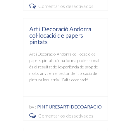
Comentarios desactivados
en
de
Amb
casa
les
seva
Art i Decoració Andorra
noves
o
col·locació de papers
tècniques
de
pintats
de
la
Art i Decoració Andorra col·locació de
raig
seva
papers pintats d’una forma professional
de
oficina
és el resultat de l’experiència de prop de
sorra
i
molts anys en el sector de l’aplicació de
a
negoci
pintura industrial i l’alta decoració.
pressió
hem
netejat
by :
PINTURESARTIDECOARACIO
bigues
Comentarios desactivados
en
de
Art
fusta