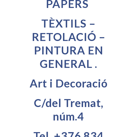
PAPERS
TÈXTILS –
RETOLACIÓ –
PINTURA EN
GENERAL .
Art i Decoració
C/del Tremat,
núm.4
Tel. +376 834