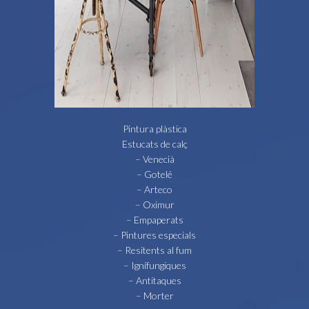
Pintura plàstica
Estucats de calç
– Venecià
– Gotelé
– Arteco
– Oximur
– Empaperats
– Pintures especials
– Resitents al fum
– Ignífungiques
– Antitaques
– Morter