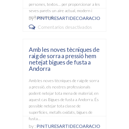
persones, textos… per proporcionar a les
seves parets un aire actual, modern i
molt personal.
by :
PINTURESARTIDECOARACIO
Comentarios desactivados
en
Els
vinils
Amb les noves tècniques de
decoratius
raig de sorra a pressió hem
són
netejat bigues de fusta a
una
Andorra
opció
Amb les noves tècniques de raig de sorra
senzilla
a pressió, els nostres professionals
i
podent netejar tota mena de material, en
atractiva
aquest cas Bigues de fusta a Andorra. És
per
possible netejar tota classe de
superfícies, metalls oxidats, bigues de
decorar
fusta…
la
by :
PINTURESARTIDECOARACIO
paret