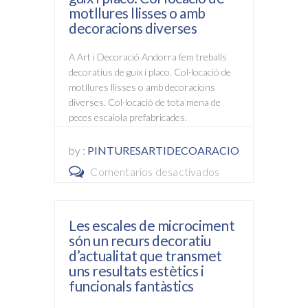
a
motllures llisses o amb
decoracions diverses
restaurar
i
A Art i Decoració Andorra fem treballs
deixar
decoratius de guix i placo. Col·locació de
el parquet com
motllures llisses o amb decoracions
a
diverses. Col·locació de tota mena de
peces escaiola prefabricades.
nou
by :
PINTURESARTIDECOARACIO
Comentarios desactivados
en
A
Art
Les escales de microciment
i
són un recurs decoratiu
Decoració
d’actualitat que transmet
Andorra
uns resultats estètics i
funcionals fantàstics
fem
treballs