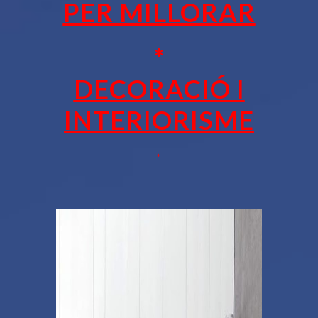
PER MILLORAR
*
DECORACIÓ I
INTERIORISME
*