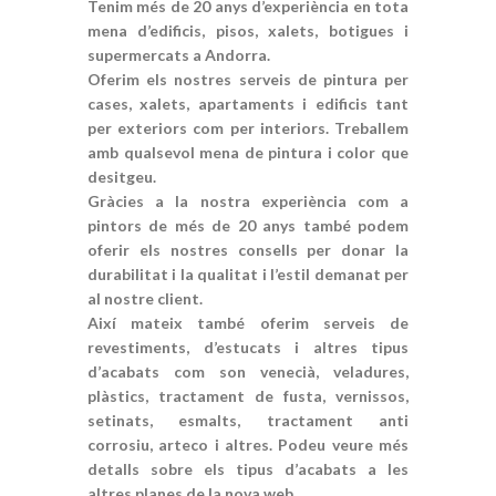
Tenim més de 20 anys d’experiència en tota
mena d’edificis, pisos, xalets, botigues i
supermercats a Andorra.
Oferim els nostres serveis de pintura per
cases, xalets, apartaments i edificis tant
per exteriors com per interiors. Treballem
amb qualsevol mena de pintura i color que
desitgeu.
Gràcies a la nostra experiència com a
pintors de més de 20 anys també podem
oferir els nostres consells per donar la
durabilitat i la qualitat i l’estil demanat per
al nostre client.
Així mateix també oferim serveis de
revestiments, d’estucats i altres tipus
d’acabats com son venecià, veladures,
plàstics, tractament de fusta, vernissos,
setinats, esmalts, tractament anti
corrosiu, arteco i altres. Podeu veure més
detalls sobre els tipus d’acabats a les
altres planes de la nova web.