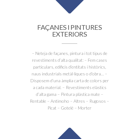
FAÇANES I PINTURES
EXTERIORS
– Neteja de façanes, pintura i tot tipus de
revestiments d’alta qualitat: – Fem cases
particulars, edificis d’entitats i històrics,
naus industrials metàl·liques o d’obra… –
Disposem d’una àmplia carta de colors per
a cada material. – Revestiments elàstics
d’alta gama – Pintura plàstica mate –
Rentable – Antimoho – Altres – Rugosos –
Picat – Gotelé – Morter