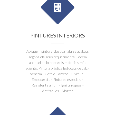
PINTURES INTERIORS
Apliquem pintura plàstica i altres acabats
segons els seus requeriments. Podem
aconsellar-lo sobre els materials més
adients. Pintura plàstica Estucats de calç -
Venecià - Gotelé - Arteco - Oximur -
Empaperats - Pintures especials -
Resistents al fum - Ignífungiques -
Antitaques - Morter