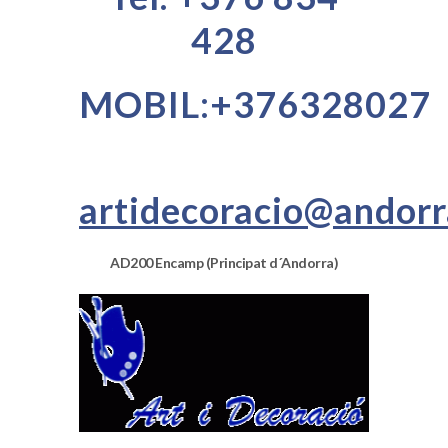
428
MOBIL:+376328027
artidecoracio@andorr
AD200 Encamp (Principat d´Andorra)