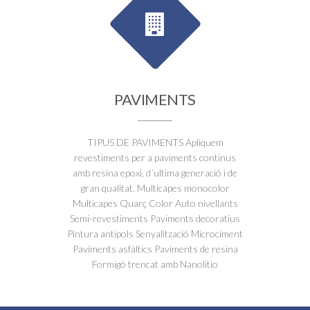
PAVIMENTS
TIPUS DE PAVIMENTS Apliquem
revestiments per a paviments continus
amb resina epoxi, d´ultima generació i de
gran qualitat. Multicapes monocolor
Multicapes Quarç Color Auto nivellants
Semi-revestiments Paviments decoratius
Pintura antipols Senyalització Microciment
Paviments asfàltics Paviments de resina
Formigó trencat amb Nanolitio