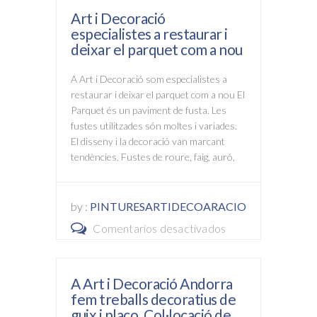
i
a
Art i Decoració
Decoració
Andorra
especialistes a restaurar i
Andorra
deixar el parquet com a nou
col·locació
A Art i Decoració som especialistes a
de
restaurar i deixar el parquet com a nou El
papers
Parquet és un paviment de fusta. Les
pintats
fustes utilitzades són moltes i variades.
El disseny i la decoració van marcant
tendències. Fustes de roure, faig, auró,
by :
PINTURESARTIDECOARACIO
Comentarios desactivados
en
Art
i
A Art i Decoració Andorra
Decoració
fem treballs decoratius de
especialistes
guix i placo. Col·locació de