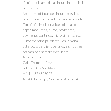
tècnic en el camp de la pintura industrial i
decorativa.
Apliquem tot tipus de pintura: plàstica,
poliuretans, clorocautxús, ignifugues, etc.
També oferim el servei de col·locació de
paper, moquetes, suros, paviments,
paviments continuo, micro ciments, etc.
El nostre principal objectiu és la plena
satisfacció del client per això, els nostres
acabats són sempre excel·lents.
Art i Decoració
C/del Tremat, núm.4
Tel./Fax: +376834427
Mòbil: +376328027
AD200 Encamp (Principat d´Andorra)