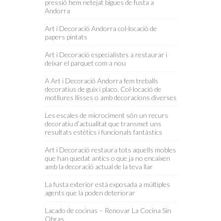
pressió hem netejat bigues de fusta a
Andorra
Art i Decoració Andorra col·locació de
papers pintats
Art i Decoració especialistes a restaurar i
deixar el parquet com a nou
A Art i Decoració Andorra fem treballs
decoratius de guix i placo. Col·locació de
motllures llisses o amb decoracions diverses
Les escales de microciment són un recurs
decoratiu d’actualitat que transmet uns
resultats estètics i funcionals fantàstics
Art i Decoració restaura tots aquells mobles
que han quedat antics o que ja no encaixen
amb la decoració actual de la teva llar
La fusta exterior està exposada a múltiples
agents que la poden deteriorar
Lacado de cocinas – Renovar La Cocina Sin
Obras