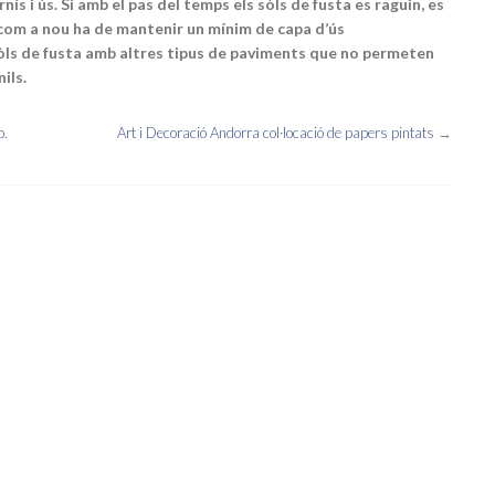
nís i ús. Si amb el pas del temps els sòls de fusta es raguin, es
 com a nou ha de mantenir un mínim de capa d’ús
ls de fusta amb altres tipus de paviments que no permeten
ils.
o.
Art i Decoració Andorra col·locació de papers pintats
→