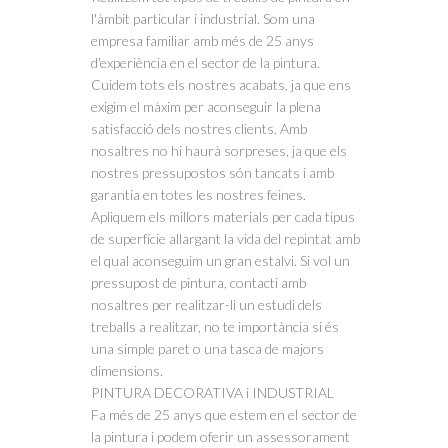
l'àmbit particular i industrial. Som una
empresa familiar amb més de 25 anys
d'experiència en el sector de la pintura.
Cuidem tots els nostres acabats, ja que ens
exigim el màxim per aconseguir la plena
satisfacció dels nostres clients. Amb
nosaltres no hi haurà sorpreses, ja que els
nostres pressupostos són tancats i amb
garantia en totes les nostres feines.
Apliquem els millors materials per cada tipus
de superfície allargant la vida del repintat amb
el qual aconseguim un gran estalvi. Si vol un
pressupost de pintura, contacti amb
nosaltres per realitzar-li un estudi dels
treballs a realitzar, no te importància si és
una simple paret o una tasca de majors
dimensions.
PINTURA DECORATIVA i INDUSTRIAL
Fa més de 25 anys que estem en el sector de
la pintura i podem oferir un assessorament