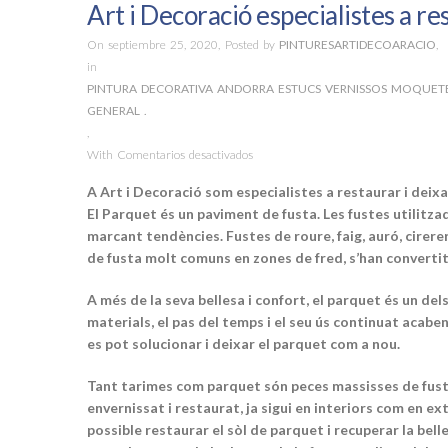
Art i Decoració especialistes a re
On septiembre 25, 2020,
Posted by
PINTURESARTIDECOARACIO
,
in
PINTURA DECORATIVA ANDORRA ESTUCS VERNISSOS MOQUETES
GENERAL .
,
With
Comentarios desactivados
e
n
A Art i Decoració som especialistes a restaurar i deix
A
El Parquet és un paviment de fusta. Les fustes utilitzad
r
marcant tendències. Fustes de roure, faig, auró, cirere
t
de fusta molt comuns en zones de fred, s’han convertit
i
D
A més de la seva bellesa i confort, el parquet és un d
e
materials, el pas del temps i el seu ús continuat acabe
c
es pot solucionar i deixar el parquet com a nou.
o
r
Tant tarimes com parquet són peces massisses de fusta
a
envernissat i restaurat, ja sigui en interiors com en ex
c
possible restaurar el sòl de parquet i recuperar la belle
i