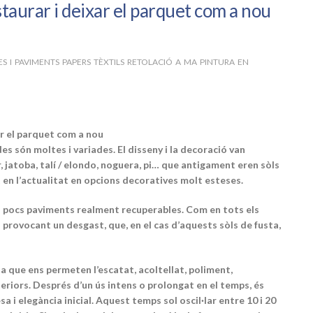
staurar i deixar el parquet com a nou
 I PAVIMENTS PAPERS TÈXTILS RETOLACIÓ A MA PINTURA EN
ar el parquet com a nou
es són moltes i variades. El disseny i la decoració van
r, jatoba, talí / elondo, noguera, pi… que antigament eren sòls
 en l’actualitat en opcions decoratives molt esteses.
els pocs paviments realment recuperables. Com en tots els
n provocant un desgast, que, en el cas d’aquests sòls de fusta,
 que ens permeten l’escatat, acoltellat, poliment,
teriors. Després d’un ús intens o prolongat en el temps, és
sa i elegància inicial. Aquest temps sol oscil·lar entre 10 i 20