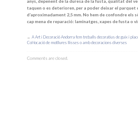
anys, depenent de la duresa de la fusta, qualitat del ver
ó
taquen o es deterioren, per a poder deixar el parquet
e
d’aproximadament 2,5 mm. No hem de confondre els sò
s
cap mena de reparació: laminatges, xapes de fusta o vin
p
e
←
A Art i Decoració Andorra fem treballs decoratius de guix i plac
c
Col·locació de motllures llisses o amb decoracions diverses
i
a
Comments are closed.
l
i
s
t
e
s
a
r
e
s
t
a